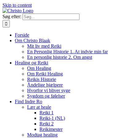
Skip to content
Søg efter:
Forside
Om Christo Blaak
Mit liv med Reiki
En Personlig Historie 1. At indvie min far
En personlig historie 2. Om angst
Healing og Reiki
Om Healing
Om Reiki Healing
Reikis Historie
Åndelige hjælpere
Hvorfor vi bliver syge
Sygdom og følelser
Find Indre Ro
Lær at heale
Reiki 1
Reiki-1 (NL)
Reiki 2
Reikimester
Modtag healing