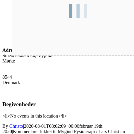
Adresse
Smedebakken 34, Mygind
Mørke
8544
Denmark
Begivenheder
<li>No events in this location</li>
By
Christo
|
2020-08-01T08:02:09+00:00
februar 19th,
2020
|
Kommentarer lukket
til Mygind Fysioterapi / Lars Christian