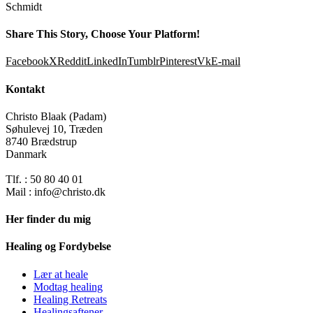
Schmidt
Share This Story, Choose Your Platform!
Facebook
X
Reddit
LinkedIn
Tumblr
Pinterest
Vk
E-mail
Kontakt
Christo Blaak (Padam)
Søhulevej 10, Træden
8740 Brædstrup
Danmark
Tlf. : 50 80 40 01
Mail : info@christo.dk
Her finder du mig
Healing og Fordybelse
Lær at heale
Modtag healing
Healing Retreats
Healingsaftener