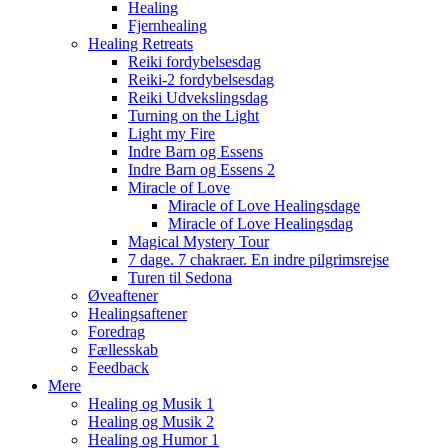
Healing
Fjernhealing
Healing Retreats
Reiki fordybelsesdag
Reiki-2 fordybelsesdag
Reiki Udvekslingsdag
Turning on the Light
Light my Fire
Indre Barn og Essens
Indre Barn og Essens 2
Miracle of Love
Miracle of Love Healingsdage
Miracle of Love Healingsdag
Magical Mystery Tour
7 dage. 7 chakraer. En indre pilgrimsrejse
Turen til Sedona
Øveaftener
Healingsaftener
Foredrag
Fællesskab
Feedback
Mere
Healing og Musik 1
Healing og Musik 2
Healing og Humor 1