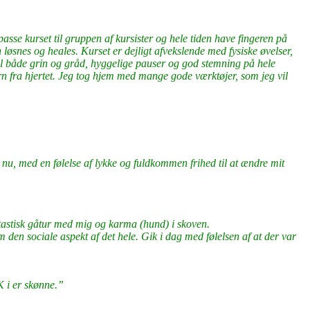
asse kurset til gruppen af kursister og hele tiden have fingeren på
 løsnes og heales. Kurset er dejligt afvekslende med fysiske øvelser,
 til både grin og gråd, hyggelige pauser og god stemning på hele
barn fra hjertet. Jeg tog hjem med mange gode værktøjer, som jeg vil
 nu, med en følelse af lykke og fuldkommen frihed til at ændre mit
fantastisk gåtur med mig og karma (hund) i skoven.
den sociale aspekt af det hele. Gik i dag med følelsen af at der var
K i er skønne.”