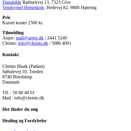
Danakilde
Rørbækvej 13, 7323 Give
Vendsyssel Helseskole
, Hedevej 82, 9800 Hjørring
Pris
Kurset koster 2500 kr.
Tilmelding
Anjee:
mail@anjee.dk
/ 2441 5240
Christo:
info@christo.dk
/ 5080 4001
Kontakt
Christo Blaak (Padam)
Søhulevej 10, Træden
8740 Brædstrup
Danmark
Tlf. : 50 80 40 01
Mail : info@christo.dk
Her finder du mig
Healing og Fordybelse