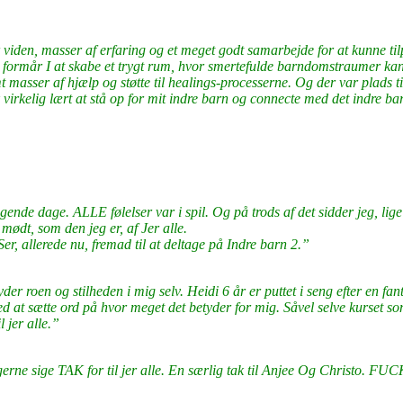
viden, masser af erfaring og et meget godt samarbejde for at kunne tilp
dig formår I at skabe et trygt rum, hvor smertefulde barndomstraumer kan
mt masser af hjælp og støtte til healings-processerne. Og der var plads
 fik virkelig lært at stå op for mit indre barn og connecte med det indre 
ende dage. ALLE følelser var i spil. Og på trods af det sidder jeg, lige
mødt, som den jeg er, af Jer alle.
er, allerede nu, fremad til at deltage på Indre barn 2.”
nyder roen og stilheden i mig selv. Heidi 6 år er puttet i seng efter en 
t sætte ord på hvor meget det betyder for mig. Såvel selve kurset som 
 jer alle.”
erne sige TAK for til jer alle. En særlig tak til Anjee Og Christo. FUC