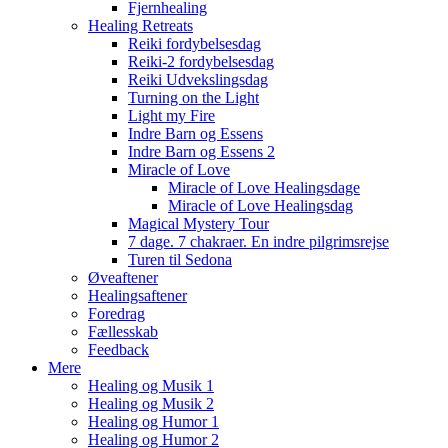
Fjernhealing
Healing Retreats
Reiki fordybelsesdag
Reiki-2 fordybelsesdag
Reiki Udvekslingsdag
Turning on the Light
Light my Fire
Indre Barn og Essens
Indre Barn og Essens 2
Miracle of Love
Miracle of Love Healingsdage
Miracle of Love Healingsdag
Magical Mystery Tour
7 dage. 7 chakraer. En indre pilgrimsrejse
Turen til Sedona
Øveaftener
Healingsaftener
Foredrag
Fællesskab
Feedback
Mere
Healing og Musik 1
Healing og Musik 2
Healing og Humor 1
Healing og Humor 2