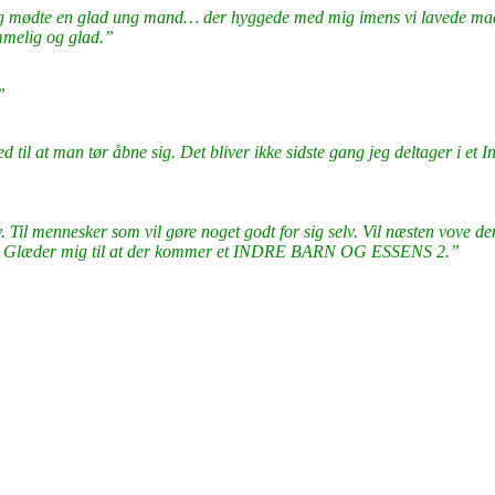
g mødte en glad ung mand… der hyggede med mig imens vi lavede mad og
mmelig og glad.”
”
 til at man tør åbne sig. Det bliver ikke sidste gang jeg deltager i et Ind
v. Til mennesker som vil gøre noget godt for sig selv. Vil næsten vove de
vet. Glæder mig til at der kommer et INDRE BARN OG ESSENS 2.”