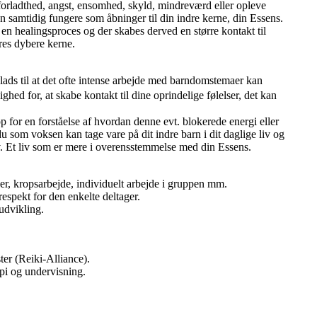
 forladthed, angst, ensomhed, skyld, mindreværd eller opleve
 samtidig fungere som åbninger til din indre kerne, din Essens.
en healingsproces og der skabes derved en større kontakt til
ores dybere kerne.
plads til at det ofte intense arbejde med barndomstemaer kan
ghed for, at skabe kontakt til dine oprindelige følelser, det kan
p for en forståelse af hvordan denne evt. blokerede energi eller
 du som voksen kan tage vare på dit indre barn i dit daglige liv og
v. Et liv som er mere i overensstemmelse med din Essens.
er, kropsarbejde, individuelt arbejde i gruppen mm.
espekt for den enkelte deltager.
udvikling.
ter (Reiki-Alliance).
pi og undervisning.