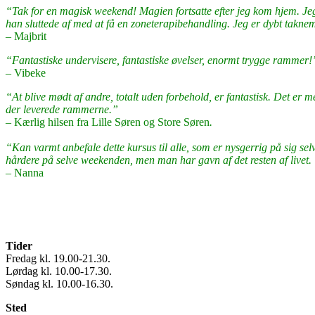
“Tak for en magisk weekend! Magien fortsatte efter jeg kom hjem. Je
han sluttede af med at få en zoneterapibehandling. Jeg er dybt takne
–
Majbrit
“Fantastiske undervisere, fantastiske øvelser, enormt trygge rammer!
– Vibeke
“At blive mødt af andre, totalt uden forbehold, er fantastisk. Det er med
der leverede rammerne.”
– Kærlig hilsen fra Lille Søren og Store Søren
.
“Kan varmt anbefale dette kursus til alle, som er nysgerrig på sig sel
hårdere på selve weekenden, men man har gavn af det resten af li
–
Nanna
Tider
Fredag kl. 19.00-21.30.
Lørdag kl. 10.00-17.30.
Søndag kl. 10.00-16.30.
Sted