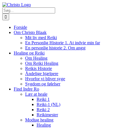
Skip
to
Søg
content
efter:
Forside
Om Christo Blaak
Mit liv med Reiki
En Personlig Historie 1. At indvie min far
En personlig historie 2. Om angst
Healing og Reiki
Om Healing
Om Reiki Healing
Reikis Historie
Åndelige hjælpere
Hvorfor vi bliver syge
Sygdom og følelser
Find Indre Ro
Lær at heale
Reiki 1
Reiki-1 (NL)
Reiki 2
Reikimester
Modtag healing
Healing