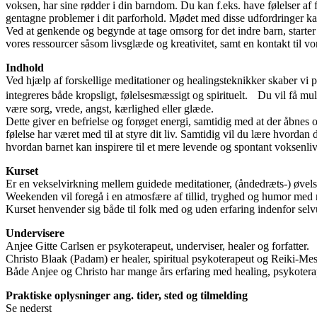
voksen, har sine rødder i din barndom. Du kan f.eks. have følelser af
gentagne problemer i dit parforhold. Mødet med disse udfordringer kan
Ved at genkende og begynde at tage omsorg for det indre barn, starter 
vores ressourcer såsom livsglæde og kreativitet, samt en kontakt til v
Indhold
Ved hjælp af forskellige meditationer og healingsteknikker skaber vi 
integreres både kropsligt, følelsesmæssigt og spirituelt. Du vil få muli
være sorg, vrede, angst, kærlighed eller glæde.
Dette giver en befrielse og forøget energi, samtidig med at der åbnes o
følelse har været med til at styre dit liv. Samtidig vil du lære hvordan
hvordan barnet kan inspirere til et mere levende og spontant voksenli
Kurset
Er en vekselvirkning mellem guidede meditationer, (åndedræts-) øvels
Weekenden vil foregå i en atmosfære af tillid, tryghed og humor med r
Kurset henvender sig både til folk med og uden erfaring indenfor selv
Undervisere
Anjee Gitte Carlsen er psykoterapeut, underviser, healer og forfatter.
Christo Blaak (Padam) er healer, spiritual psykoterapeut og Reiki-Mes
Både Anjee og Christo har mange års erfaring med healing, psykotera
Praktiske oplysninger ang. tider, sted og tilmelding
Se nederst