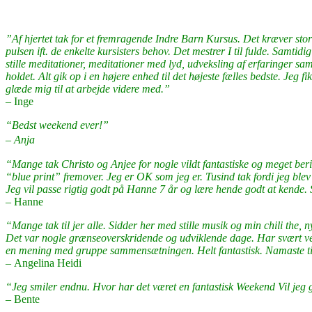
”Af hjertet tak for et fremragende Indre Barn Kursus. Det kræver stor 
pulsen ift. de enkelte kursisters behov. Det mestrer I til fulde. Samti
stille meditationer, meditationer med lyd, udveksling af erfaringer sa
holdet. Alt gik op i en højere enhed til det højeste fælles bedste. Jeg
glæde mig til at arbejde videre med.”
– Inge
“Bedst weekend ever!”
– Anja
“Mange tak Christo og Anjee for nogle vildt fantastiske og meget berig
“blue print” fremover. Jeg er OK som jeg er. Tusind tak fordi jeg blev 
Jeg vil passe rigtig godt på Hanne 7 år og lære hende godt at kende. S
–
Hanne
“Mange tak til jer alle. Sidder her med stille musik og min chili the, 
Det var nogle grænseoverskridende og udviklende dage. Har svært ved a
en mening med gruppe sammensætningen. Helt fantastisk. Namaste til
–
Angelina Heidi
“Jeg smiler endnu. Hvor har det været en fantastisk Weekend Vil jeg g
–
Bente