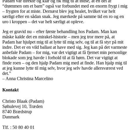
Padam var direkte og klar og fik mig til at indse, at en del af
“drømmen om et barn” også var forbundet med en enorm frygt i mig
– frygten for at miste. Dernæst blev jeg healet, hvilket var helt
særligt efter en sådan snak. Jeg mærkede på samme tid en ro og en
uro i kroppen – det var helt særligt at opleve.
Jeg er gravid nu – efter første behandling hos Padam. Man kan
måske kalde det en mirakel-historie – men jeg tror mere på, at
Padam har hjulpet mig til at lytte til mig selv, og til at få styr på mit
indre. Det er en vild ballast at have med sig. Jeg kan på det varmeste
anbefale Padam – for mig, var det vigtigt at få fjernet min personlige
blokade som jeg havde i forhold til at få børn. Det var vigtigt at
finde roen – og den hjalp Padam mig med at finde. Han hjalp mig til
at jeg kunne lytte til mig selv, hvor jeg selv havde allersværest ved
det.”
– Anna Christina Marcelino
Kontakt
Christo Blaak (Padam)
Søhulevej 10, Træden
8740 Brædstrup
Danmark
Tlf. : 50 80 40 01