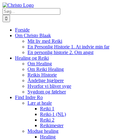
Skip
to
Søg
content
efter:
Forside
Om Christo Blaak
Mit liv med Reiki
En Personlig Historie 1. At indvie min far
En personlig historie 2. Om angst
Healing og Reiki
Om Healing
Om Reiki Healing
Reikis Historie
Åndelige hjælpere
Hvorfor vi bliver syge
Sygdom og følelser
Find Indre Ro
Lær at heale
Reiki 1
Reiki-1 (NL)
Reiki 2
Reikimester
Modtag healing
Healing