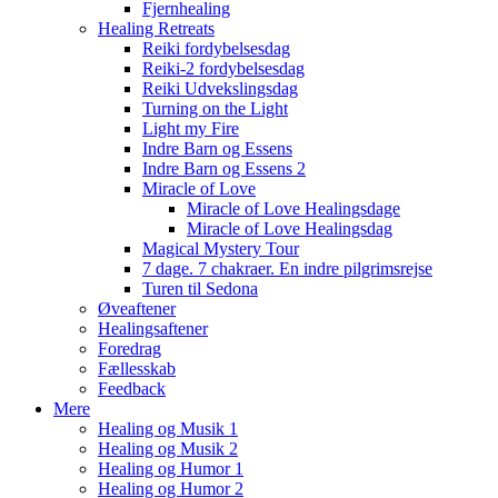
Fjernhealing
Healing Retreats
Reiki fordybelsesdag
Reiki-2 fordybelsesdag
Reiki Udvekslingsdag
Turning on the Light
Light my Fire
Indre Barn og Essens
Indre Barn og Essens 2
Miracle of Love
Miracle of Love Healingsdage
Miracle of Love Healingsdag
Magical Mystery Tour
7 dage. 7 chakraer. En indre pilgrimsrejse
Turen til Sedona
Øveaftener
Healingsaftener
Foredrag
Fællesskab
Feedback
Mere
Healing og Musik 1
Healing og Musik 2
Healing og Humor 1
Healing og Humor 2