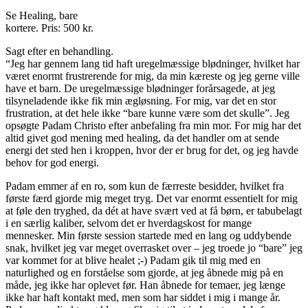
Se Healing, bare
kortere. Pris: 500 kr.
Sagt efter en behandling.
“Jeg har gennem lang tid haft uregelmæssige blødninger, hvilket har
været enormt frustrerende for mig, da min kæreste og jeg gerne ville
have et barn. De uregelmæssige blødninger forårsagede, at jeg
tilsyneladende ikke fik min ægløsning. For mig, var det en stor
frustration, at det hele ikke “bare kunne være som det skulle”. Jeg
opsøgte Padam Christo efter anbefaling fra min mor. For mig har det
altid givet god mening med healing, da det handler om at sende
energi det sted hen i kroppen, hvor der er brug for det, og jeg havde
behov for god energi.
Padam emmer af en ro, som kun de færreste besidder, hvilket fra
første færd gjorde mig meget tryg. Det var enormt essentielt for mig
at føle den tryghed, da dét at have svært ved at få børn, er tabubelagt
i en særlig kaliber, selvom det er hverdagskost for mange
mennesker. Min første session startede med en lang og uddybende
snak, hvilket jeg var meget overrasket over – jeg troede jo “bare” jeg
var kommet for at blive healet ;-) Padam gik til mig med en
naturlighed og en forståelse som gjorde, at jeg åbnede mig på en
måde, jeg ikke har oplevet før. Han åbnede for temaer, jeg længe
ikke har haft kontakt med, men som har siddet i mig i mange år.