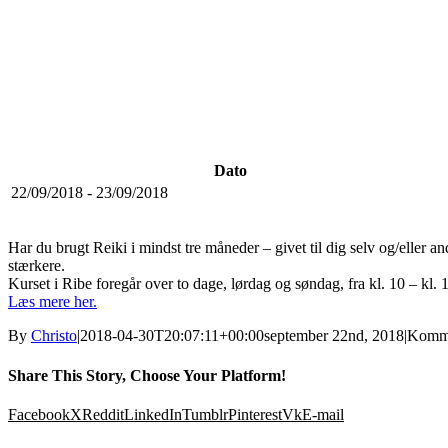
Dato
22/09/2018 - 23/09/2018
Har du brugt Reiki i mindst tre måneder – givet til dig selv og/eller
stærkere.
Kurset i Ribe foregår over to dage, lørdag og søndag, fra kl. 10 – kl. 
Læs mere her.
By
Christo
|
2018-04-30T20:07:11+00:00
september 22nd, 2018
|
Komme
Share This Story, Choose Your Platform!
Facebook
X
Reddit
LinkedIn
Tumblr
Pinterest
Vk
E-mail