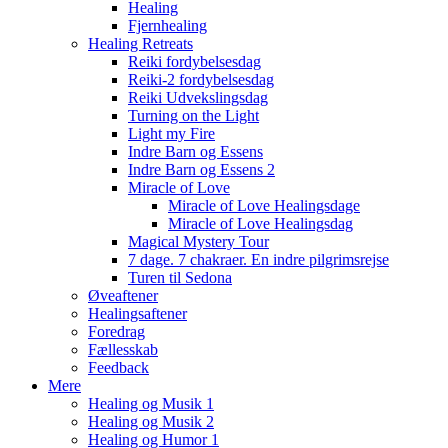
Healing
Fjernhealing
Healing Retreats
Reiki fordybelsesdag
Reiki-2 fordybelsesdag
Reiki Udvekslingsdag
Turning on the Light
Light my Fire
Indre Barn og Essens
Indre Barn og Essens 2
Miracle of Love
Miracle of Love Healingsdage
Miracle of Love Healingsdag
Magical Mystery Tour
7 dage. 7 chakraer. En indre pilgrimsrejse
Turen til Sedona
Øveaftener
Healingsaftener
Foredrag
Fællesskab
Feedback
Mere
Healing og Musik 1
Healing og Musik 2
Healing og Humor 1