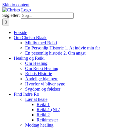
Skip to content
Søg efter:
Forside
Om Christo Blaak
Mit liv med Reiki
En Personlig Historie 1. At indvie min far
En personlig historie 2. Om angst
Healing og Reiki
Om Healing
Om Reiki Healing
Reikis Historie
Åndelige hjælpere
Hvorfor vi bliver syge
Sygdom og følelser
Find Indre Ro
Lær at heale
Reiki 1
Reiki-1 (NL)
Reiki 2
Reikimester
Modtag healing