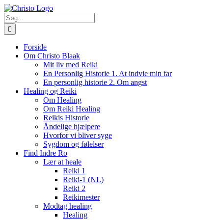
Skip
to
Søg
content
efter:
Forside
Om Christo Blaak
Mit liv med Reiki
En Personlig Historie 1. At indvie min far
En personlig historie 2. Om angst
Healing og Reiki
Om Healing
Om Reiki Healing
Reikis Historie
Åndelige hjælpere
Hvorfor vi bliver syge
Sygdom og følelser
Find Indre Ro
Lær at heale
Reiki 1
Reiki-1 (NL)
Reiki 2
Reikimester
Modtag healing
Healing