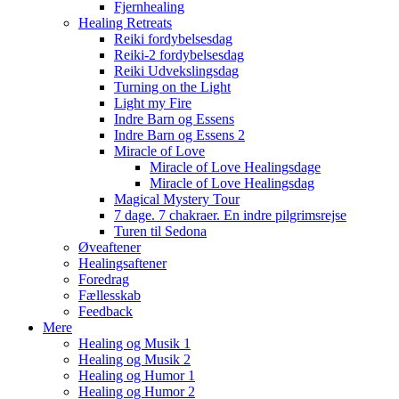
Fjernhealing
Healing Retreats
Reiki fordybelsesdag
Reiki-2 fordybelsesdag
Reiki Udvekslingsdag
Turning on the Light
Light my Fire
Indre Barn og Essens
Indre Barn og Essens 2
Miracle of Love
Miracle of Love Healingsdage
Miracle of Love Healingsdag
Magical Mystery Tour
7 dage. 7 chakraer. En indre pilgrimsrejse
Turen til Sedona
Øveaftener
Healingsaftener
Foredrag
Fællesskab
Feedback
Mere
Healing og Musik 1
Healing og Musik 2
Healing og Humor 1
Healing og Humor 2