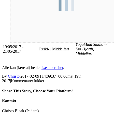
Dato
Aktivitet
Sted
YogaMind Studio v/
19/05/2017 -
Reiki-1 Middelfart
Søs Hjorth,
21/05/2017
Middelfart
Alle kan (lære at) heale.
Læs mere her
.
By
Christo
|
2017-02-09T14:09:37+00:00
maj 19th,
til
2017
|
Kommentarer lukket
Reiki-
1
Share This Story, Choose Your Platform!
Middelfart
Facebook
X
Reddit
LinkedIn
Tumblr
Pinterest
Vk
E-
Kontakt
mail
Christo Blaak (Padam)