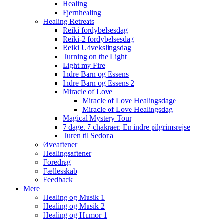
Healing
Fjernhealing
Healing Retreats
Reiki fordybelsesdag
Reiki-2 fordybelsesdag
Reiki Udvekslingsdag
Turning on the Light
Light my Fire
Indre Barn og Essens
Indre Barn og Essens 2
Miracle of Love
Miracle of Love Healingsdage
Miracle of Love Healingsdag
Magical Mystery Tour
7 dage. 7 chakraer. En indre pilgrimsrejse
Turen til Sedona
Øveaftener
Healingsaftener
Foredrag
Fællesskab
Feedback
Mere
Healing og Musik 1
Healing og Musik 2
Healing og Humor 1