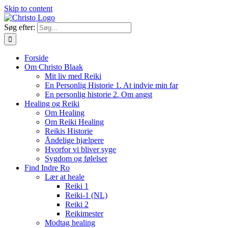
Skip to content
Søg efter:
Forside
Om Christo Blaak
Mit liv med Reiki
En Personlig Historie 1. At indvie min far
En personlig historie 2. Om angst
Healing og Reiki
Om Healing
Om Reiki Healing
Reikis Historie
Åndelige hjælpere
Hvorfor vi bliver syge
Sygdom og følelser
Find Indre Ro
Lær at heale
Reiki 1
Reiki-1 (NL)
Reiki 2
Reikimester
Modtag healing