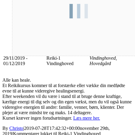
Dato
Aktivitet
Sted
29/11/2019 -
Reiki-1
Vindinghoved,
01/12/2019
Vindinghoved
Hovedgård
Alle kan heale.
Et Reikikursus kommer til at forstærke eller vække din medfødte
evne til at kunne videregive healingsenergi.
Efter weekenden vil du være i stand til at bruge denne kraftige,
kærlige energi til dig selv og din egen vækst, men du vil også kunne
videregive energien til andre: familie, venner, børn, klienter. Der
plejer at være mindst tre og maks. 14 deltagere.
Kurset kræver ingen forudsætninger.
Læs mere her.
By
Christo
|
2019-07-28T17:42:32+00:00
november 29th,
2019
|
Kommentarer lukket
til Reiki-1 Vindinghoved