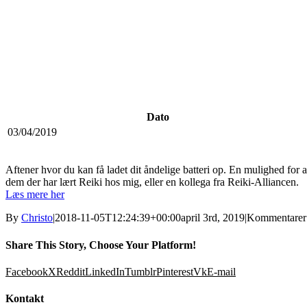
Dato
03/04/2019
Aftener hvor du kan få ladet dit åndelige batteri op. En mulighed for at
dem der har lært Reiki hos mig, eller en kollega fra Reiki-Alliancen.
Læs mere her
By
Christo
|
2018-11-05T12:24:39+00:00
april 3rd, 2019
|
Kommentarer 
Share This Story, Choose Your Platform!
Facebook
X
Reddit
LinkedIn
Tumblr
Pinterest
Vk
E-mail
Kontakt