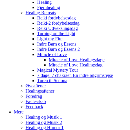
Healing
Fjernhealing
Healing Retreats
Reiki fordybelsesdag
Reiki-2 fordybelsesdag
Reiki Udvekslingsdag
Turning on the Light
Light my Fire
Indre Barn og Essens
Indre Barn og Essens 2
Miracle of Love
Miracle of Love Healingsdage
Miracle of Love Healingsdag
Magical Mystery Tour
7 dage. 7 chakraer. En indre pilgrimsrejse
Turen til Sedona
Øveaftener
Healingsaftener
Foredrag
Fællesskab
Feedback
Mere
Healing og Musik 1
Healing og Musik 2
Healing og Humor 1