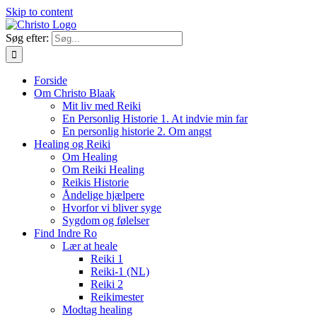
Skip to content
Søg efter:
Forside
Om Christo Blaak
Mit liv med Reiki
En Personlig Historie 1. At indvie min far
En personlig historie 2. Om angst
Healing og Reiki
Om Healing
Om Reiki Healing
Reikis Historie
Åndelige hjælpere
Hvorfor vi bliver syge
Sygdom og følelser
Find Indre Ro
Lær at heale
Reiki 1
Reiki-1 (NL)
Reiki 2
Reikimester
Modtag healing