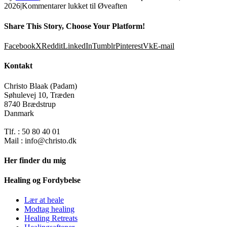
2026
|
Kommentarer lukket
til Øveaften
Share This Story, Choose Your Platform!
Facebook
X
Reddit
LinkedIn
Tumblr
Pinterest
Vk
E-mail
Kontakt
Christo Blaak (Padam)
Søhulevej 10, Træden
8740 Brædstrup
Danmark
Tlf. : 50 80 40 01
Mail : info@christo.dk
Her finder du mig
Healing og Fordybelse
Lær at heale
Modtag healing
Healing Retreats