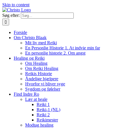
Skip to content
Søg efter:
Forside
Om Christo Blaak
Mit liv med Reiki
En Personlig Historie 1. At indvie min far
En personlig historie 2. Om angst
Healing og Reiki
Om Healing
Om Reiki Healing
Reikis Historie
Åndelige hjælpere
Hvorfor vi bliver syge
Sygdom og følelser
Find Indre Ro
Lær at heale
Reiki 1
Reiki-1 (NL)
Reiki 2
Reikimester
Modtag healing