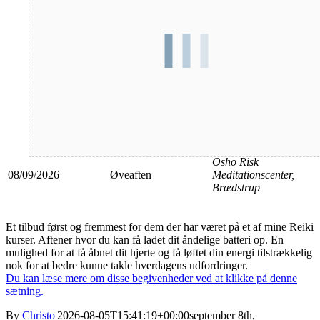
Dato
Aktivitet
Sted
Osho Risk
08/09/2026
Øveaften
Meditationscenter,
Brædstrup
Et tilbud først og fremmest for dem der har været på et af mine Reiki
kurser. Aftener hvor du kan få ladet dit åndelige batteri op. En
mulighed for at få åbnet dit hjerte og få løftet din energi tilstrækkelig
nok for at bedre kunne takle hverdagens udfordringer.
Du kan læse mere om disse begivenheder ved at klikke på denne
sætning.
By
Christo
|
2026-08-05T15:41:19+00:00
september 8th,