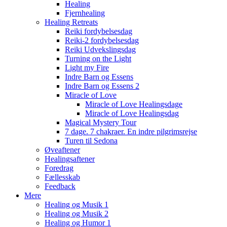
Healing
Fjernhealing
Healing Retreats
Reiki fordybelsesdag
Reiki-2 fordybelsesdag
Reiki Udvekslingsdag
Turning on the Light
Light my Fire
Indre Barn og Essens
Indre Barn og Essens 2
Miracle of Love
Miracle of Love Healingsdage
Miracle of Love Healingsdag
Magical Mystery Tour
7 dage. 7 chakraer. En indre pilgrimsrejse
Turen til Sedona
Øveaftener
Healingsaftener
Foredrag
Fællesskab
Feedback
Mere
Healing og Musik 1
Healing og Musik 2
Healing og Humor 1