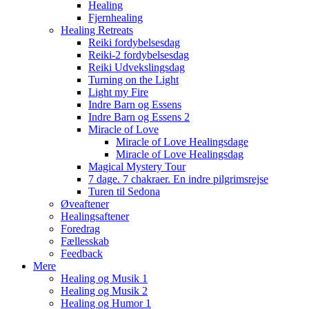
Healing
Fjernhealing
Healing Retreats
Reiki fordybelsesdag
Reiki-2 fordybelsesdag
Reiki Udvekslingsdag
Turning on the Light
Light my Fire
Indre Barn og Essens
Indre Barn og Essens 2
Miracle of Love
Miracle of Love Healingsdage
Miracle of Love Healingsdag
Magical Mystery Tour
7 dage. 7 chakraer. En indre pilgrimsrejse
Turen til Sedona
Øveaftener
Healingsaftener
Foredrag
Fællesskab
Feedback
Mere
Healing og Musik 1
Healing og Musik 2
Healing og Humor 1