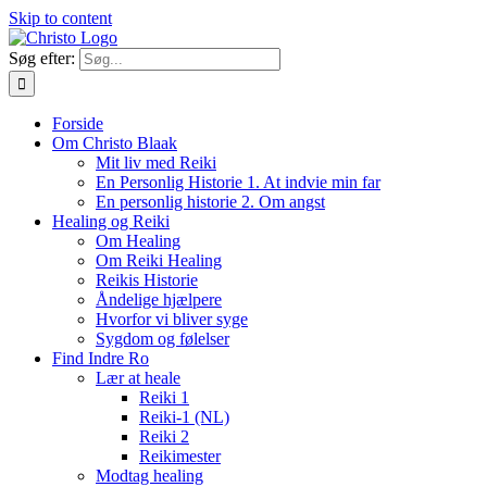
Skip to content
Søg efter:
Forside
Om Christo Blaak
Mit liv med Reiki
En Personlig Historie 1. At indvie min far
En personlig historie 2. Om angst
Healing og Reiki
Om Healing
Om Reiki Healing
Reikis Historie
Åndelige hjælpere
Hvorfor vi bliver syge
Sygdom og følelser
Find Indre Ro
Lær at heale
Reiki 1
Reiki-1 (NL)
Reiki 2
Reikimester
Modtag healing