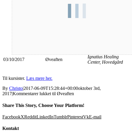
Dato
Aktivitet
Sted
Ignatius Healing
03/10/2017
Øveaften
Center, Hovedgård
Til kursister.
Læs mere her.
By
Christo
|
2017-06-09T15:28:44+00:00
oktober 3rd,
2017
|
Kommentarer lukket
til Øveaften
Share This Story, Choose Your Platform!
Facebook
X
Reddit
LinkedIn
Tumblr
Pinterest
Vk
E-mail
Kontakt