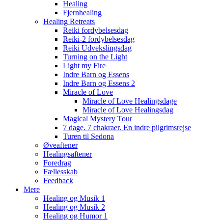
Healing
Fjernhealing
Healing Retreats
Reiki fordybelsesdag
Reiki-2 fordybelsesdag
Reiki Udvekslingsdag
Turning on the Light
Light my Fire
Indre Barn og Essens
Indre Barn og Essens 2
Miracle of Love
Miracle of Love Healingsdage
Miracle of Love Healingsdag
Magical Mystery Tour
7 dage. 7 chakraer. En indre pilgrimsrejse
Turen til Sedona
Øveaftener
Healingsaftener
Foredrag
Fællesskab
Feedback
Mere
Healing og Musik 1
Healing og Musik 2
Healing og Humor 1