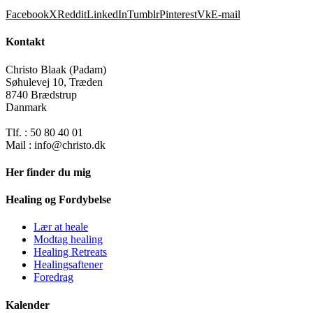
Facebook
X
Reddit
LinkedIn
Tumblr
Pinterest
Vk
E-mail
Kontakt
Christo Blaak (Padam)
Søhulevej 10, Træden
8740 Brædstrup
Danmark
Tlf. : 50 80 40 01
Mail : info@christo.dk
Her finder du mig
Healing og Fordybelse
Lær at heale
Modtag healing
Healing Retreats
Healingsaftener
Foredrag
Kalender