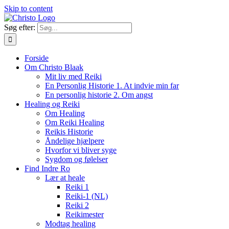
Skip to content
Søg efter:
Forside
Om Christo Blaak
Mit liv med Reiki
En Personlig Historie 1. At indvie min far
En personlig historie 2. Om angst
Healing og Reiki
Om Healing
Om Reiki Healing
Reikis Historie
Åndelige hjælpere
Hvorfor vi bliver syge
Sygdom og følelser
Find Indre Ro
Lær at heale
Reiki 1
Reiki-1 (NL)
Reiki 2
Reikimester
Modtag healing