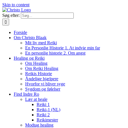
Skip to content
Søg efter:
Forside
Om Christo Blaak
Mit liv med Reiki
En Personlig Historie 1. At indvie min far
En personlig historie 2. Om angst
Healing og Reiki
Om Healing
Om Reiki Healing
Reikis Historie
Åndelige hjælpere
Hvorfor vi bliver syge
Sygdom og følelser
Find Indre Ro
Lær at heale
Reiki 1
Reiki-1 (NL)
Reiki 2
Reikimester
Modtag healing