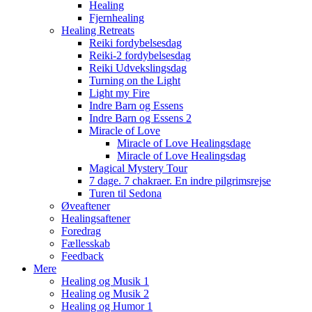
Healing
Fjernhealing
Healing Retreats
Reiki fordybelsesdag
Reiki-2 fordybelsesdag
Reiki Udvekslingsdag
Turning on the Light
Light my Fire
Indre Barn og Essens
Indre Barn og Essens 2
Miracle of Love
Miracle of Love Healingsdage
Miracle of Love Healingsdag
Magical Mystery Tour
7 dage. 7 chakraer. En indre pilgrimsrejse
Turen til Sedona
Øveaftener
Healingsaftener
Foredrag
Fællesskab
Feedback
Mere
Healing og Musik 1
Healing og Musik 2
Healing og Humor 1