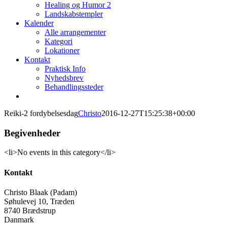
Healing og Humor 2
Landskabstempler
Kalender
Alle arrangementer
Kategori
Lokationer
Kontakt
Praktisk Info
Nyhedsbrev
Behandlingssteder
Reiki-2 fordybelsesdag
Christo
2016-12-27T15:25:38+00:00
Begivenheder
<li>No events in this category</li>
Kontakt
Christo Blaak (Padam)
Søhulevej 10, Træden
8740 Brædstrup
Danmark