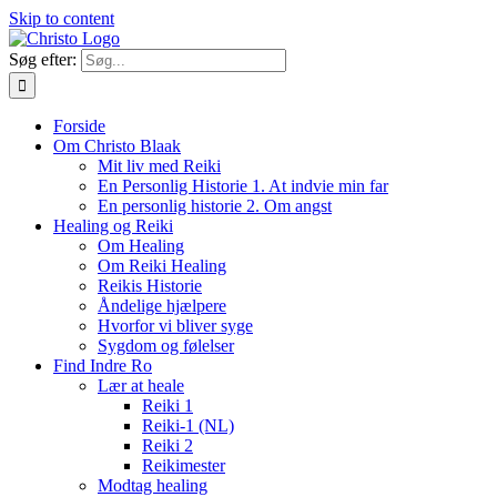
Skip to content
Søg efter:
Forside
Om Christo Blaak
Mit liv med Reiki
En Personlig Historie 1. At indvie min far
En personlig historie 2. Om angst
Healing og Reiki
Om Healing
Om Reiki Healing
Reikis Historie
Åndelige hjælpere
Hvorfor vi bliver syge
Sygdom og følelser
Find Indre Ro
Lær at heale
Reiki 1
Reiki-1 (NL)
Reiki 2
Reikimester
Modtag healing