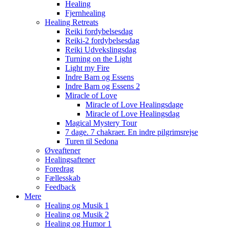
Healing
Fjernhealing
Healing Retreats
Reiki fordybelsesdag
Reiki-2 fordybelsesdag
Reiki Udvekslingsdag
Turning on the Light
Light my Fire
Indre Barn og Essens
Indre Barn og Essens 2
Miracle of Love
Miracle of Love Healingsdage
Miracle of Love Healingsdag
Magical Mystery Tour
7 dage. 7 chakraer. En indre pilgrimsrejse
Turen til Sedona
Øveaftener
Healingsaftener
Foredrag
Fællesskab
Feedback
Mere
Healing og Musik 1
Healing og Musik 2
Healing og Humor 1